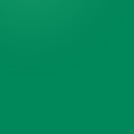
ZIP de recogida
ZIP de entrega
(opcional)
¿Qué movemos?
(opcional)
Selecciona qué mover