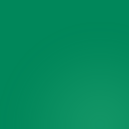
Añade una foto
(opcional)
Toca para añadir una foto
JPG o PNG · varias permitidas
¿Algo más?
(opcional)
Teléfono
🔒
$30 de descuento — aplicado
automáticamente