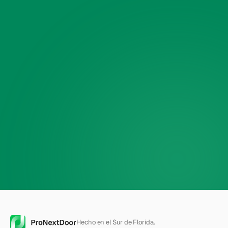
Teléfono
(opcional)
🔒
$30 de descuento — aplicado
automáticamente
Hecho en el Sur de Florida.