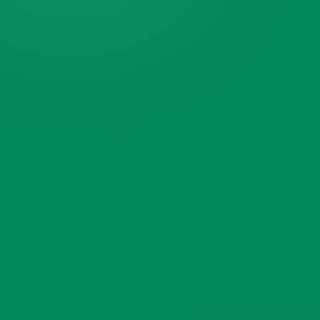
Código postal
¿Qué hay que retirar?
Selecciona qué retirar
Añade foto o video
(opcional)
Toca para añadir fotos o un
video
Fotos o videos · varias permitidas
¿Algo más?
(opcional)